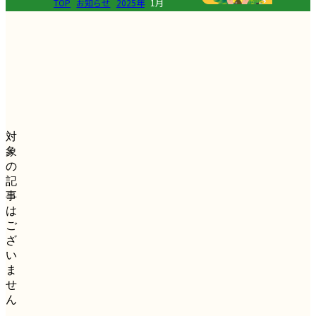
TOP
お知らせ
2025年
1月
対
象
の
記
事
は
ご
ざ
い
ま
せ
ん