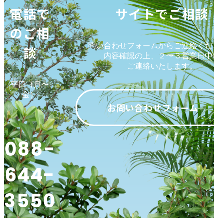
電話で
サイトでご相談
のご相
問い合わせフォームからご連絡くだ
談
内容確認の上、２〜３営業日中
ご連絡いたします。
平日（月〜
金）
お問い合わせフォーム
088-
644-
3550