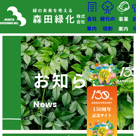
会社
緑化の
事業
案内
役割
案内
お知らせ
News