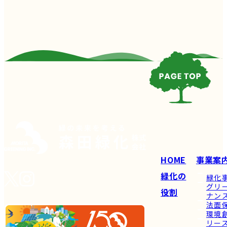
HOME
事業案
緑化の
緑化
グリ
役割
ナン
法面
環境
リー