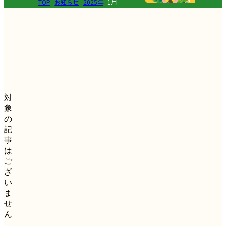
TOP
お知らせ
2025年
1月
対
象
の
記
事
は
ご
ざ
い
ま
せ
ん