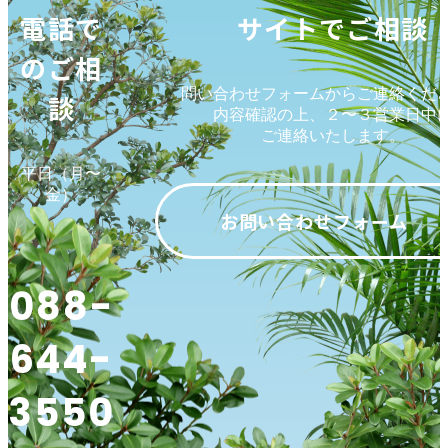
電話で
サイトでご相談
のご相
問い合わせフォームからご連絡くだ
談
内容確認の上、２〜３営業日中
ご連絡いたします。
平日（月〜
金）
お問い合わせフォーム
088-
644-
3550