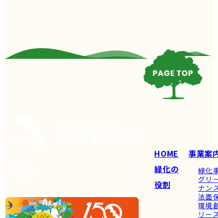
HOME
事業案
緑化の
緑化
グリ
役割
ナン
法面
環境
リー