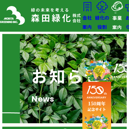
会社
緑化の
事業
案内
役割
案内
お知らせ
News