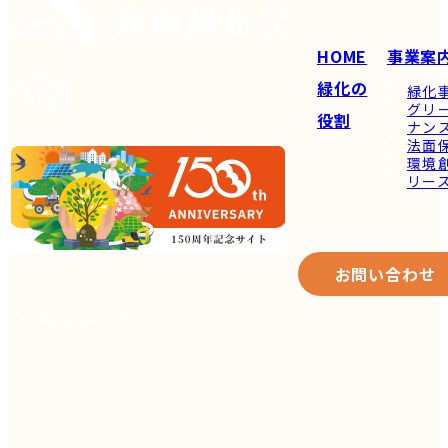
HOME
事業案
緑化の
緑化
グリ
役割
ナン
法面
環境
リー
お問い合わせ
© 2026 森田緑化株式会社