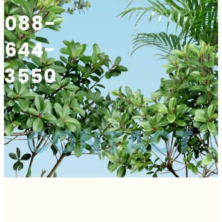
088-
644-
3550
CONTACT