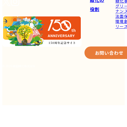
緑化の
緑化
グリ
役割
ナン
法面
環境
リー
お問い合わせ
© 2026 森田緑化株式会社