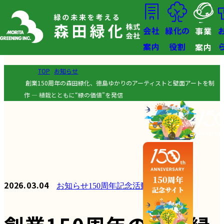
会社
緑化の
事業
案内
役割
案内
TOP
お知らせ
創業150周年の森田緑化、徳島ゆかりのアーティストと壁面アートを制
作 ― 植栽とともに“緑の価値”を発信
2026.03.04
お知らせ
150周年記念活動