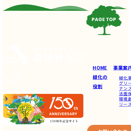
HOME
事業案
緑化の
緑化
グリ
役割
ナン
法面
環境
リー