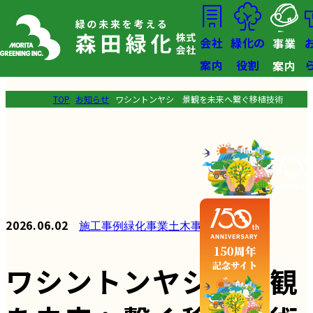
会社
緑化の
事業
案内
役割
案内
TOP
お知らせ
ワシントンヤシ 景観を未来へ繋ぐ移植技術
2026.06.02
施工事例
緑化事業
土木事業
環境創造部
ワシントンヤシ 景観