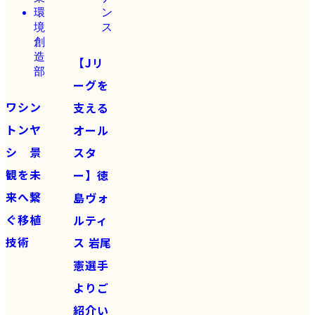
環
ン
境
ス
創
造
【Jリ
部
ーグを
ワシン
支える
トンヤ
オール
シ 景
スタ
観を未
ー】徳
来へ繋
島ヴォ
ぐ移植
ルティ
技術
ス 岩尾
憲選手
よりご
紹介い