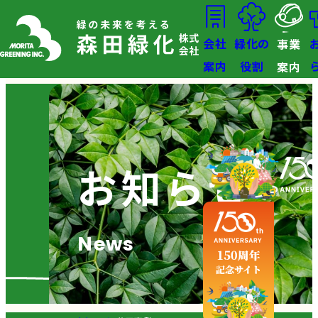
会社
緑化の
事業
案内
役割
案内
お知らせ
News