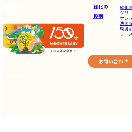
緑化の
緑化
グリ
役割
ナン
法面
環境
リー
お問い合わせ
© 2026 森田緑化株式会社