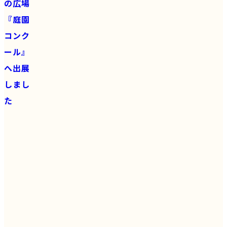
の広場
『庭園
コンク
ール』
へ出展
しまし
た