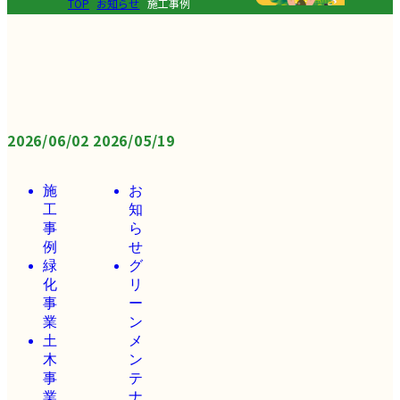
TOP
お知らせ
施工事例
2026/06/02
2026/05/19
施
お
工
知
事
ら
例
せ
緑
グ
化
リ
事
ー
業
ン
土
メ
木
ン
事
テ
業
ナ