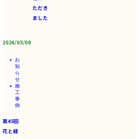
ただき
ました
2026/05/08
お
知
ら
せ
施
工
事
例
第45回
花と緑