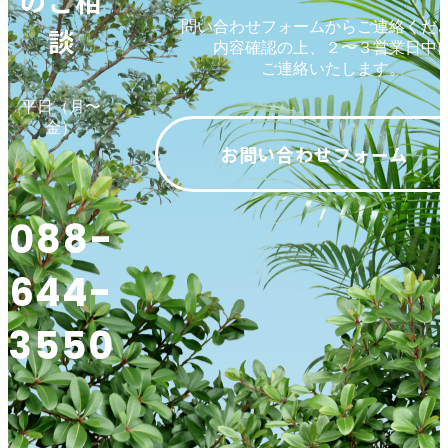
のご相
問い合わせフォームからご連絡くだ
談
内容確認の上、２〜３営業日中
ご連絡いたします。
平日（月〜
金）
お問い合わせフォーム
088-
644-
3550