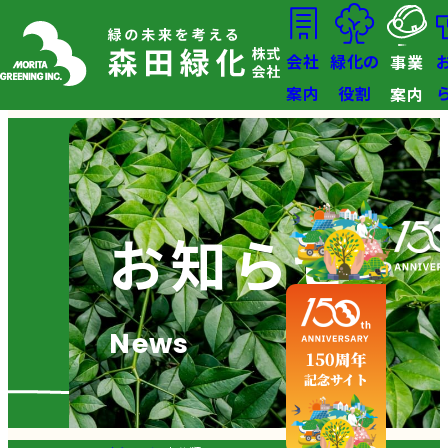
会社
緑化の
事業
案内
役割
案内
お知らせ
News