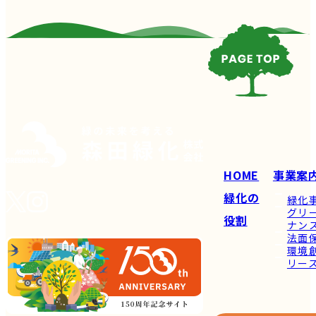
HOME
事業案
緑化の
緑化
グリ
役割
ナン
法面
環境
リー